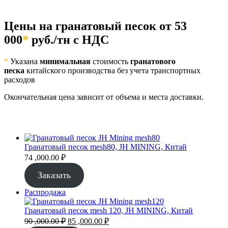
Цены на гранатовый песок от 53
000
*
руб./тн с НДС
*
Указана
минимальная
стоимость
гранатового
песка
китайского производства без учета транспортных
расходов
Окончательная цена зависит от объема и места доставки.
Гранатовый песок mesh80, JH MINING, Китай
74 ,000.00
₽
Заказать
Продаваемый
Распродажа
товар
Гранатовый песок mesh 120, JH MINING, Китай
Первоначальная
Текущая
90 ,000.00
₽
85 ,000.00
₽