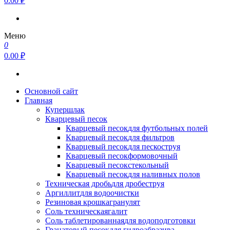
0.00 ₽
Меню
0
0.00 ₽
Основной сайт
Главная
Купершлак
Кварцевый песок
Кварцевый песок
для футбольных полей
Кварцевый песок
для фильтров
Кварцевый песок
для пескоструя
Кварцевый песок
формовочный
Кварцевый песок
стекольный
Кварцевый песок
для наливных полов
Техническая дробь
для дробеструя
Аргиллит
для водоочистки
Резиновая крошка
гранулят
Соль техническая
галит
Соль таблетированная
для водоподготовки
Гранатовый песок
для гидроабразива