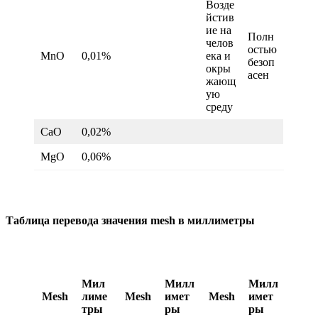
Возде
йстив
ие на
Полн
челов
остью
MnO
0,01%
ека и
безоп
окры
асен
жающ
ую
среду
CaO
0,02%
MgO
0,06%
Таблица перевода значения mesh в миллиметры
Мил
Милл
Милл
Mesh
лиме
Mesh
имет
Mesh
имет
тры
ры
ры