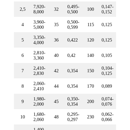
7,920-
0,495-
0,147-
2,5
32
100
8,000
0,500
0,152
3,960-
0,500-
4
35
115
0,125
5,000
0,599
3,350-
5
36
0,422
120
0,125
4,000
2,810-
6
40
0,42
140
0,105
3,360
2,410-
0,104-
7
42
0,354
150
2,830
0,125
2,060-
8
44
0,354
170
0,089
2,410
1,980-
0,350-
0,074-
9
45
200
2,000
0,354
0,076
1,680-
0,295-
0,062-
10
48
230
2,060
0,297
0,066
1,400-