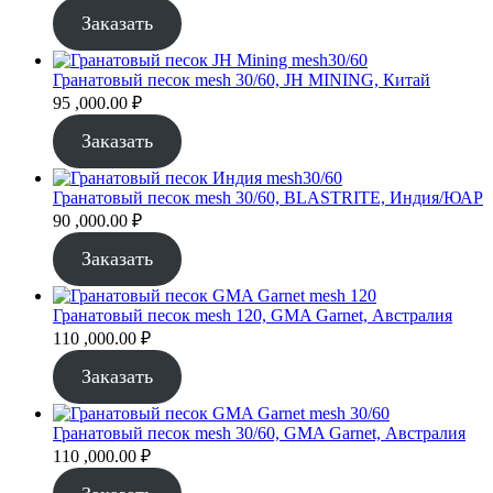
цена
цена:
составляла
85
Заказать
90
,000.00 ₽.
,000.00 ₽.
Гранатовый песок mesh 30/60, JH MINING, Китай
95 ,000.00
₽
Заказать
Гранатовый песок mesh 30/60, BLASTRITE, Индия/ЮАР
90 ,000.00
₽
Заказать
Гранатовый песок mesh 120, GMA Garnet, Австралия
110 ,000.00
₽
Заказать
Гранатовый песок mesh 30/60, GMA Garnet, Австралия
110 ,000.00
₽