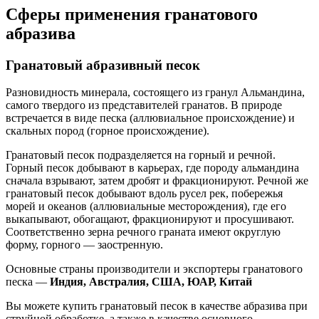
Сферы применения гранатового
абразива
Гранатовый абразивный песок
Разновидность минерала, состоящего из гранул Альмандина,
самого твердого из представителей гранатов. В природе
встречается в виде песка (аллювиальное происхождение) и
скальных пород (горное происхождение).
Гранатовый песок подразделяется на горный и речной.
Горный песок добывают в карьерах, где породу альмандина
сначала взрывают, затем дробят и фракционируют. Речной же
гранатовый песок добывают вдоль русел рек, побережья
морей и океанов (аллювиальные месторождения), где его
выкапывают, обогащают, фракционируют и просушивают.
Соответственно зерна речного граната имеют округлую
форму, горного — заостренную.
Основные страны производители и экспортеры гранатового
песка —
Индия, Австралия, США, ЮАР, Китай
Вы можете купить гранатовый песок в качестве абразива при
струйной обработке, а также в качестве основного