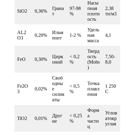
Насы
Грана
97-98
пная
2,38
SiO2
0,36%
т
%
плотн
тн/м3
ость
Удель
AL2
Ильм
0,20%
1-2 %
ная
4,1
O3
енит
масса
Тверд
Цирк
< 0,2
ость
7,50-
FeO
0,30%
оний
%
(Mohs
8,0
)
Своб
одны
Точка
Fe2O
< 0,5
1 250
0,02%
е
плавл
3
%
С
силик
ения
аты
Форм
Углов
Друг
< 0,25
а
TiO2
0,01%
атокр
ие
%
части
углая
ц