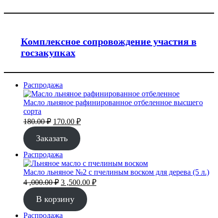
Комплексное сопровождение участия в
госзакупках
Продаваемый
Распродажа
товар
Масло льняное рафинированное отбеленное высшего
сорта
Первоначальная
Текущая
180.00
₽
170.00
₽
цена
цена:
составляла
Заказать
170.00 ₽.
180.00 ₽.
Продаваемый
Распродажа
товар
Масло льняное №2 с пчелиным воском для дерева (5 л.)
Первоначальная
Текущая
4 ,000.00
₽
3 ,500.00
₽
цена
цена:
составляла
3
В корзину
4
,500.00 ₽.
Продаваемый
Распродажа
,000.00 ₽.