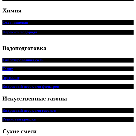
Химия
Сода пищевая
Перекись водорода
Водоподготовка
Таблетированная соль
Галит
Аргиллит
Кварцевый песок для фильтров
Искусственные газоны
Кварцевый песок для
г
азонов
Резиновая крошка
Сухие смеси