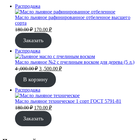
Продаваемый
Распродажа
товар
Масло льняное рафинированное отбеленное высшего
сорта
Первоначальная
Текущая
180.00
₽
170.00
₽
цена
цена:
составляла
Заказать
170.00 ₽.
180.00 ₽.
Продаваемый
Распродажа
товар
Масло льняное №2 с пчелиным воском для дерева (5 л.)
Первоначальная
Текущая
4 ,000.00
₽
3 ,500.00
₽
цена
цена:
составляла
3
В корзину
4
,500.00 ₽.
Продаваемый
Распродажа
,000.00 ₽.
товар
Масло льняное техническое 1 сорт ГОСТ 5791-81
Первоначальная
Текущая
180.00
₽
170.00
₽
цена
цена:
составляла
Заказать
170.00 ₽.
180.00 ₽.