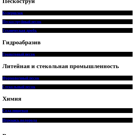
Пескоструй
Купершлак
Пескоструйный песок
Техническая дробь
Гидроабразив
Гранатовый песок
Литейная и стекольная промышленность
Формовочный песок
Стекольный песок
Химия
Сода пищевая
Перекись водорода