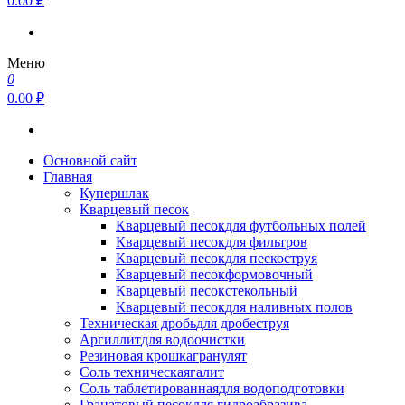
0.00 ₽
Меню
0
0.00 ₽
Основной сайт
Главная
Купершлак
Кварцевый песок
Кварцевый песок
для футбольных полей
Кварцевый песок
для фильтров
Кварцевый песок
для пескоструя
Кварцевый песок
формовочный
Кварцевый песок
стекольный
Кварцевый песок
для наливных полов
Техническая дробь
для дробеструя
Аргиллит
для водоочистки
Резиновая крошка
гранулят
Соль техническая
галит
Соль таблетированная
для водоподготовки
Гранатовый песок
для гидроабразива