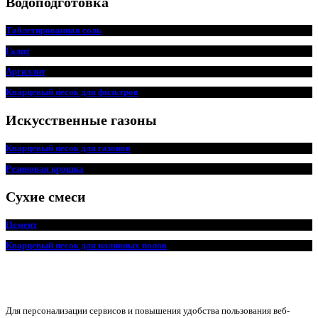
Водоподготовка
Таблетированная соль
Галит
Аргиллит
Кварцевый песок для фильтров
Искусственные газоны
Кварцевый песок для
г
азонов
Резиновая крошка
Сухие смеси
Цемент
Кварцевый песок для наливных полов
Для персонализации сервисов и повышения удобства пользования веб-